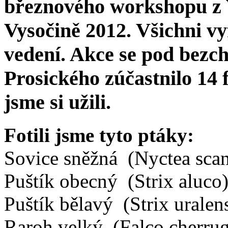
březnového workshopu z V
Vysočině 2012. Všichni vy
vedení. Akce se pod bez
Prosického zúčastnilo 14 f
jsme si užili.
Fotili jsme tyto ptáky:
Sovice sněžná
(Nyctea sca
Puštík obecný
(Strix aluco
Puštík bělavý
(Strix uralen
Raroh velký
(Falco cherru