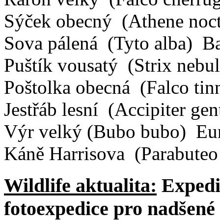
Sýček obecný
(Athene noc
Sova pálená
(Tyto alba)
B
Puštík vousatý
(Strix nebu
Poštolka obecná
(Falco ti
Jestřáb lesní
(Accipiter gen
Výr velký
(Bubo bubo)
Eu
Káně Harrisova
(Parabuteo
Wildlife aktualita:
Expedi
fotoexpedice pro nadšené 