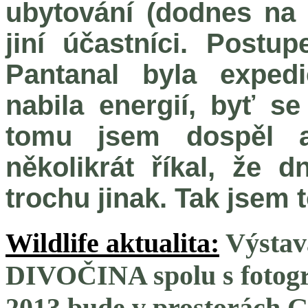
ubytování (dodnes na
jiní účastníci. Postu
Pantanal byla exped
nabila energií, byť s
tomu jsem dospěl 
několikrát říkal, že 
trochu jinak. Tak jsem to
Wildlife aktualita:
Výstav
DIVOČINA spolu s foto
2013 bude v prostorách Ga