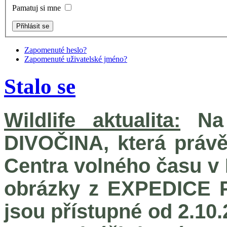
Pamatuj si mne
Zapomenuté heslo?
Zapomenuté uživatelské jméno?
Stalo se
Wildlife aktualita:
Na 
DIVOČINA, která práv
Centra volného času v
obrázky z EXPEDICE P
jsou přístupné od 2.10